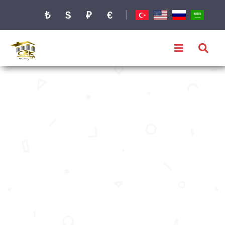
|
₺
$
₽
€