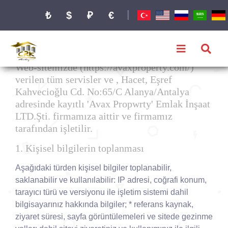
|
₺
$
₽
€
Web-sitemizde (https://avaxproperty.com/)
verilen tüm servisler ve , Hacet, Eşref
Kahvecioğlu Cd. No:65/C Alanya/Antalya
adresinde kayıtlı 'Avax Propwrty' Emlak İnşaat
LTD.Şti. firmamıza aittir ve firmamız
tarafından işletilir.
1. Kişisel bilgilerin toplanması
Aşağıdaki türden kişisel bilgiler toplanabilir,
saklanabilir ve kullanılabilir: IP adresi, coğrafi konum,
tarayıcı türü ve versiyonu ile işletim sistemi dahil
bilgisayarınız hakkında bilgiler; * referans kaynak,
ziyaret süresi, sayfa görüntülemeleri ve sitede gezinme