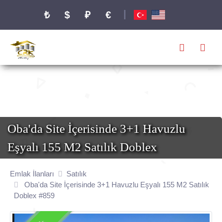
|
₺
$
₽
€
Oba'da Site İçerisinde 3+1 Havuzlu
Eşyalı 155 M2 Satılık Doblex
Emlak İlanları
Satılık
Oba'da Site İçerisinde 3+1 Havuzlu Eşyalı 155 M2 Satılık
Doblex #859