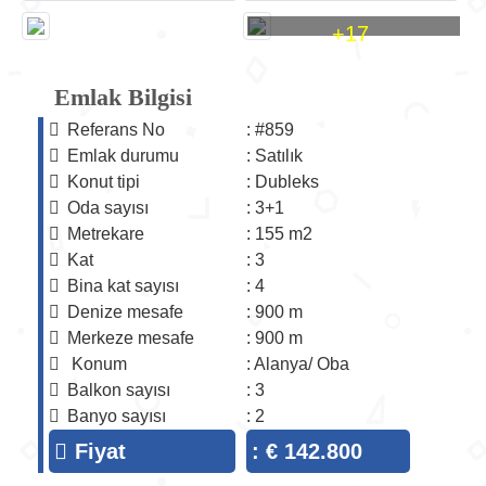
+17
Emlak Bilgisi
Referans No
: #859
Emlak durumu
: Satılık
Konut tipi
: Dubleks
Oda sayısı
: 3+1
Metrekare
: 155 m2
Kat
: 3
Bina kat sayısı
: 4
Denize mesafe
: 900 m
Merkeze mesafe
: 900 m
Konum
: Alanya/ Oba
Balkon sayısı
: 3
Banyo sayısı
: 2
Fiyat
: € 142.800