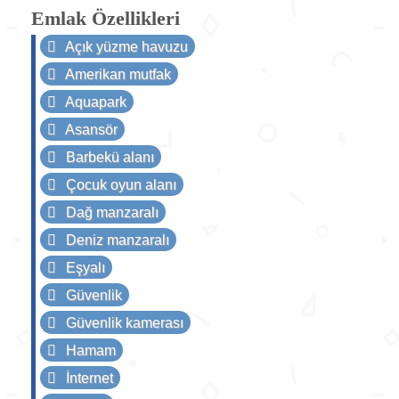
Emlak Özellikleri
Açık yüzme havuzu
Amerikan mutfak
Aquapark
Asansör
Barbekü alanı
Çocuk oyun alanı
Dağ manzaralı
Deniz manzaralı
Eşyalı
Güvenlik
Güvenlik kamerası
Hamam
İnternet