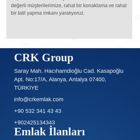
değerli müşterilerimize, rahat bir konaklama ve rahat
bir tatil yapma imkanı yaratıyoruz.
CRK Group
Saray Mah. Hacıhamdioğlu Cad. Kasapoğlu
Apt. No:17/A, Alanya, Antalya 07400,
TÜRKİYE
info@crkemlak.com
+90 532 341 43 43
+902425134343
Emlak İlanları