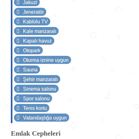
Jakuzi
Jeneratör
Kablolu TV
Kale manzaralı
Kapalı havuz
Otopark
Oturma iznine uygun
Sauna
Şehir manzaralı
Sinema salonu
Spor salonu
Tenis kortu
Vatandaşlığa uygun
Emlak Cepheleri