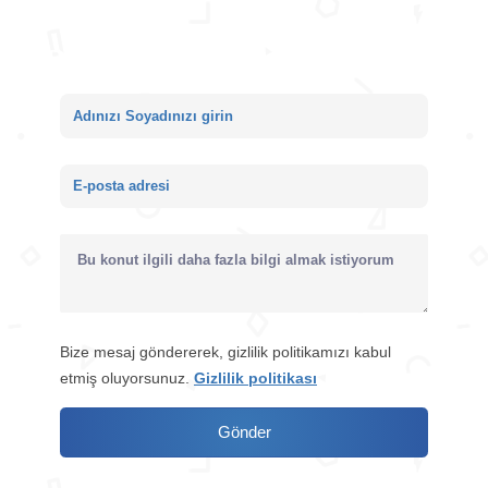
Saray
Bize mesaj gönderin
48m2
€ 133.000
Bize mesaj göndererek, gizlilik politikamızı kabul
etmiş oluyorsunuz.
Gizlilik politikası
Gönder