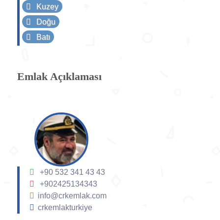
Kuzey
Doğu
Batı
Emlak Açıklaması
+90 532 341 43 43
+902425134343
info@crkemlak.com
crkemlakturkiye