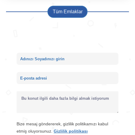
Mahmutlar
Tüm Emlaklar
119m2
€ 120.000
2+1
Mahmutlar
Bize mesaj gönderin
149m2
€ 290.000
Bize mesaj göndererek, gizlilik politikamızı kabul
etmiş oluyorsunuz.
Gizlilik politikası