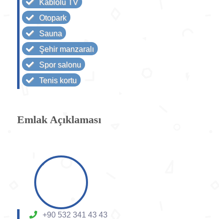
Kablolu TV
Otopark
Sauna
Şehir manzaralı
Spor salonu
Tenis kortu
Emlak Açıklaması
+90 532 341 43 43