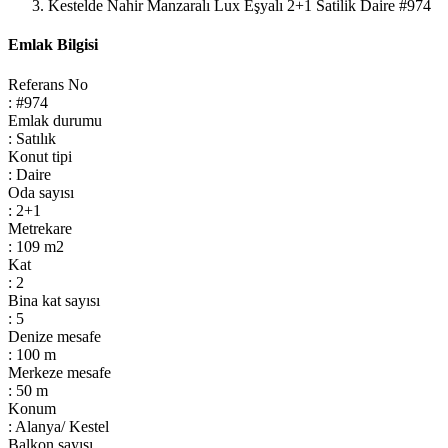
Kestelde Nahir Manzaralı Lux Eşyalı 2+1 Satilik Daire #974
Emlak Bilgisi
Referans No
: #974
Emlak durumu
: Satılık
Konut tipi
: Daire
Oda sayısı
: 2+1
Metrekare
: 109 m2
Kat
: 2
Bina kat sayısı
: 5
Denize mesafe
: 100 m
Merkeze mesafe
: 50 m
Konum
: Alanya/ Kestel
Balkon sayısı