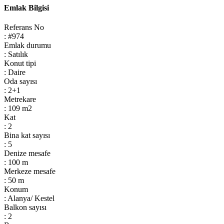
Emlak Bilgisi
Referans No
: #974
Emlak durumu
: Satılık
Konut tipi
: Daire
Oda sayısı
: 2+1
Metrekare
: 109 m2
Kat
: 2
Bina kat sayısı
: 5
Denize mesafe
: 100 m
Merkeze mesafe
: 50 m
Konum
: Alanya/ Kestel
Balkon sayısı
: 2