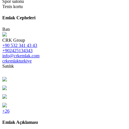
Spor salonu
Tenis kortu
Emlak Cepheleri
Batı
CRK Group
+90 532 341 43 43
+902425134343
info@crkemlak.com
crkemlakturkiye
Satılık
+26
Emlak Açıklaması