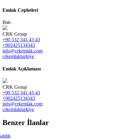
Emlak Cepheleri
Batı
CRK Group
+90 532 341 43 43
+902425134343
info@crkemlak.com
crkemlakturkiye
Emlak Açıklaması
CRK Group
+90 532 341 43 43
+902425134343
info@crkemlak.com
crkemlakturkiye
Benzer İlanlar
atılık