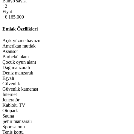
Banyo sayısı
: 2
Fiyat
: € 165.000
Emlak Özellikleri
Açık yüzme havuzu
Amerikan mutfak
Asansör
Barbekü alanı
Çocuk oyun alanı
Dağ manzaralı
Deniz manzaralı
Eşyalı
Güvenlik
Güvenlik kamerası
İnternet
Jeneratör
Kablolu TV
Otopark
Sauna
Şehir manzaralı
Spor salonu
Tenis kortu