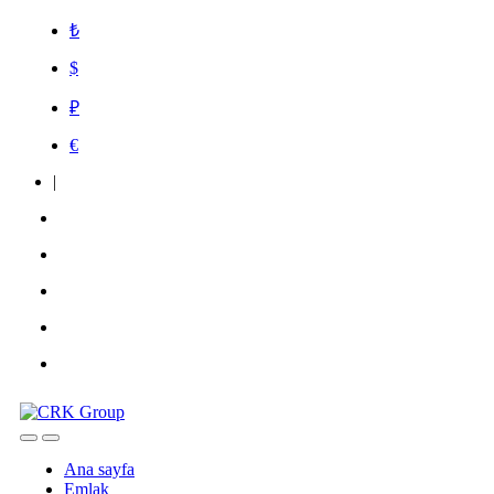
₺
$
₽
€
|
Ana sayfa
Emlak