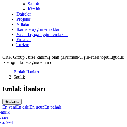
Satılık
Kiralık
Daireler
Projeler
Villalar
İkamete uygun emlaklar
Vatandaşlığa uygun emlaklar
Fırsatlar
Turizm
CRK Group , bize katılmış olan gayrimenkul şirketleri topluluğudur.
İstediğini bulacağına emin ol.
Emlak İlanları
Satılık
Emlak İlanları
Sıralama
En yeni
En eski
En ucuz
En pahalı
atılık
Daire
No: 994