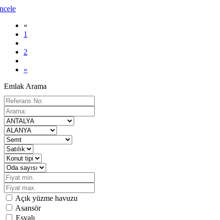
İncele
«
1
2
»
Emlak Arama
Açık yüzme havuzu
Asansör
Eşyalı