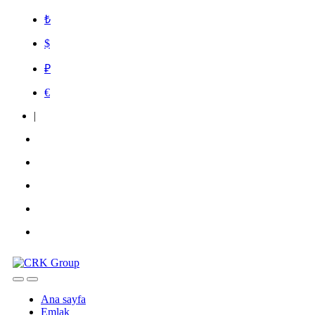
₺
$
₽
€
|
Ana sayfa
Emlak